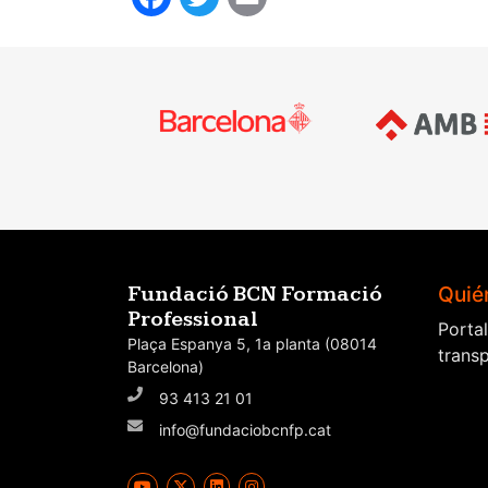
Quié
Fundació BCN Formació
Professional
Porta
Plaça Espanya 5, 1a planta (08014
trans
Barcelona)
93 413 21 01
info@fundaciobcnfp.cat