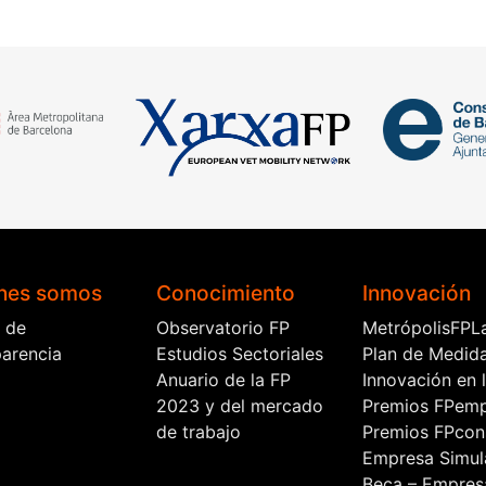
de
entradas
nes somos
Conocimiento
Innovación
l de
Observatorio FP
MetrópolisFPL
parencia
Estudios Sectoriales
Plan de Medid
Anuario de la FP
Innovación en 
2023 y del mercado
Premios FPem
de trabajo
Premios FPcon
Empresa Simul
Beca – Empres