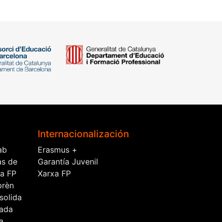
Internacionalización
ab
Erasmus +
as de
Garantía Juvenil
la FP
Xarxa FP
prèn
solida
ada
a