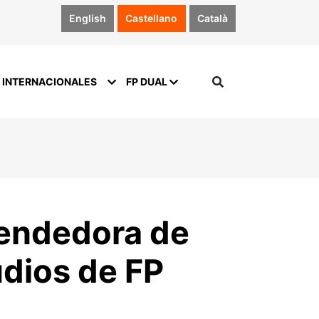
English
Castellano
Català
 INTERNACIONALES
FP DUAL
rendedora de
dios de FP